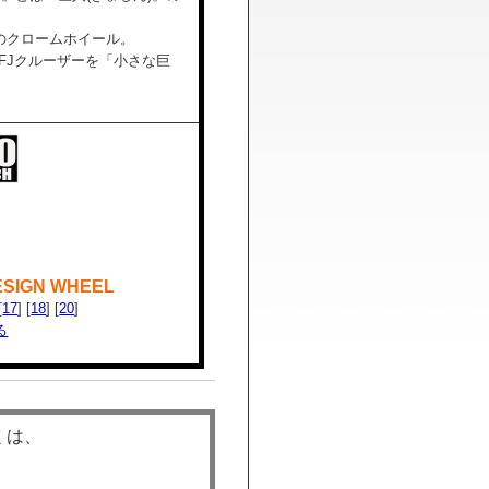
のクロームホイール。
FJクルーザーを「小さな巨
ESIGN WHEEL
[
17
] [
18
] [
20
]
る
くは、