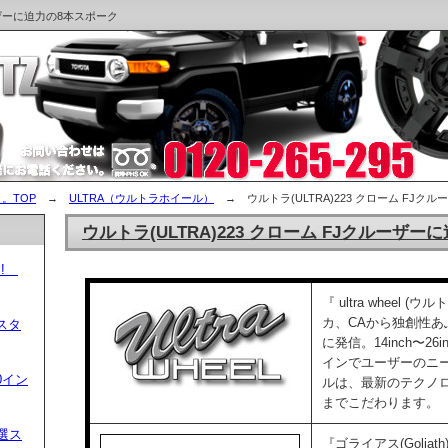
ルーザーに迫力の8本スポーク
。TOP
→
ULTRA（ウルトラホイール）
→ ウルトラ(ULTRA)223 クローム FJク
ウルトラ(ULTRA)223 クローム FJクルーザ
す!
『 ultra wheel
カ、CAから独創性
スタ
に発信。14inch〜2
インでユーザーのニ
0イン
ルは、最新のテクノ
までこだわります。
厳選ス
『ゴライアス(Golia