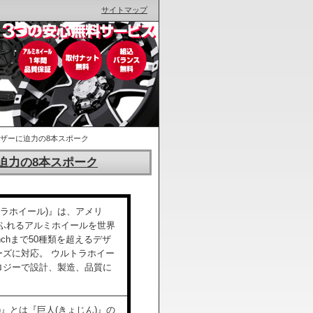
サイトマップ
ルーザーに迫力の8本スポーク
ーに迫力の8本スポーク
 (ウルトラホイール)』は、アメリ
あふれるアルミホイールを世界
6inchまで50種類を超えるデザ
ーズに対応。 ウルトラホイー
ロジーで設計、製造、品質に
th)』とは『巨人(きょじん)』の