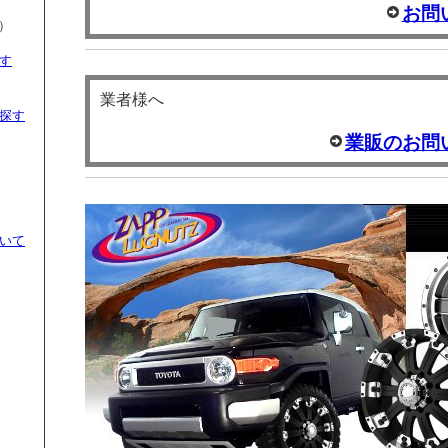
お問
）
す
業者様へ
探す
業販のお問
）
いて