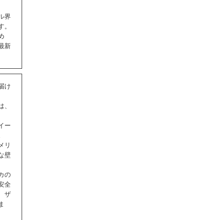
ル界
す。
め
最新
届け
は、
イー
。
メリ
な壁
カの
安全
、ザ
ま