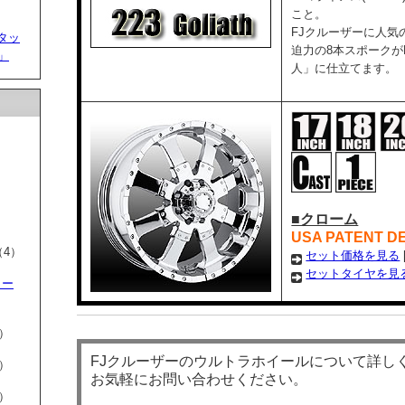
こと。
FJクルーザーに人気
タッ
迫力の8本スポークが
7」
人」に仕立てます。
■クローム
USA PATENT D
4）
セット価格を見る
セットタイヤを見
リー
）
FJクルーザーのウルトラホイールについて詳し
）
お気軽にお問い合わせください。
）