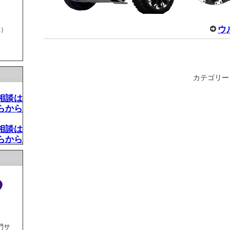
ウ
1）
カテゴリー
相談は
らから
相談は
らから
門サ