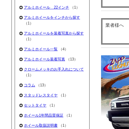
アルミホイール 22インチ
（1）
アルミホイールをインチから探す
（1）
業者様へ
アルミホイールを装着写真から探す
（1）
アルミホイール一覧
（4）
アルミホイール装着写真
（13）
クロームメッキのお手入れについて
（1）
コラム
（13）
スタッドレスタイヤ
（1）
セットタイヤ
（1）
ホイール1年間品質保証
（1）
ホイール取扱説明書
（1）