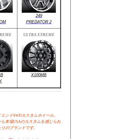
249
OM
PREDATOR 2
TREME
ULTRA XTREME
SB
X100MB
K
エンド4WDカスタムホイール。
ら本場USAのカスタムを感じられ
たりのブランドです。