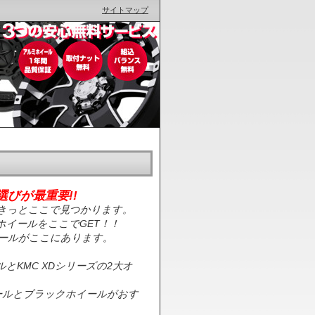
サイトマップ
びが最重要!!
がきっとここで見つかります。
ホイールをここでGET！！
イールがここにあります。
とKMC XDシリーズの2大オ
イールとブラックホイールがおす