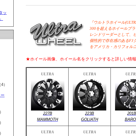
タッ
7」
『ウルトラホイール(ULTR
300を超えるホイールブ
レンドリーダーとして、
個性的で存在感のあるFJ
をアメリカ・カリフォル
★ホイール画像、ホイール名をクリックすると詳しい情
ULTRA
ULTRA
ULTR
4）
リー
）
227B
223B
201
MAMMOTH
GOLIATH
BARO
）
ULTRA
ULTRA
ULTR
）