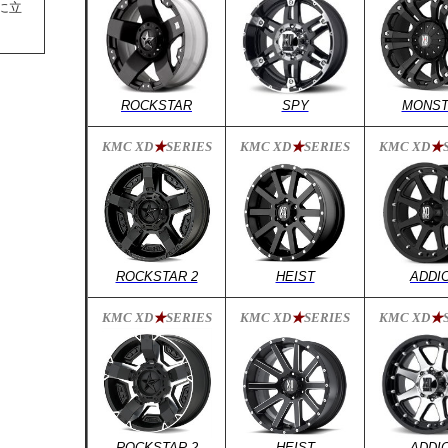
に立
ROCKSTAR
SPY
MONST
KMC XD
★
SERIES
KMC XD
★
SERIES
KMC XD
★
ROCKSTAR 2
HEIST
ADDI
KMC XD
★
SERIES
KMC XD
★
SERIES
KMC XD
★
ROCKSTAR 2
HEIST
ADDI