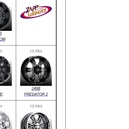
B
OM
A
ULTRA
B
249B
NE
PREDATOR 2
A
ULTRA