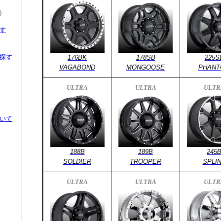
）
す
探す
176BK
178SB
225S
VAGABOND
MONGOOSE
PHANT
ULTRA
ULTRA
ULTR
）
いて
188B
189B
245
SOLDIER
TROOPER
SPLI
ULTRA
ULTRA
ULTR