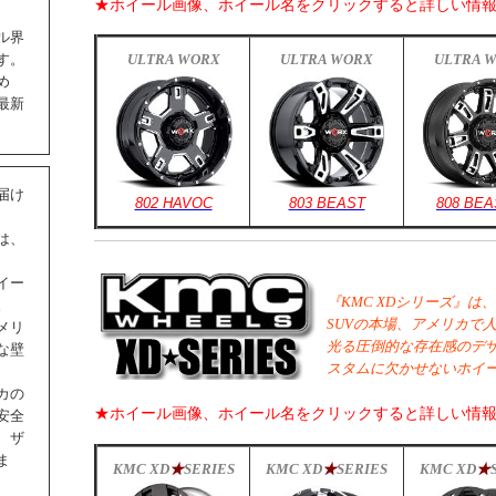
★ホイール画像、ホイール名をクリックすると詳しい情
ル界
ULTRA WORX
ULTRA WORX
ULTRA 
す。
め
最新
届け
802 HAVOC
803 BEAST
808 BEA
は、
イー
『KMC XDシリーズ』は、
。
SUVの本場、アメリカで
メリ
光る圧倒的な存在感のデザ
な壁
スタムに欠かせないホイ
カの
★ホイール画像、ホイール名をクリックすると詳しい情
安全
、ザ
ま
KMC XD
★
SERIES
KMC XD
★
SERIES
KMC XD
★