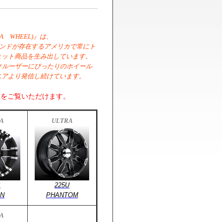
A WHEEL)』は、
ランドが存在するアメリカで常にト
ヒット商品を生み出しています。
クルーザーにぴったりのホイール
ニアより発信し続けています。
報をご覧いただけます。
A
ULTRA
B
225U
N
PHANTOM
A