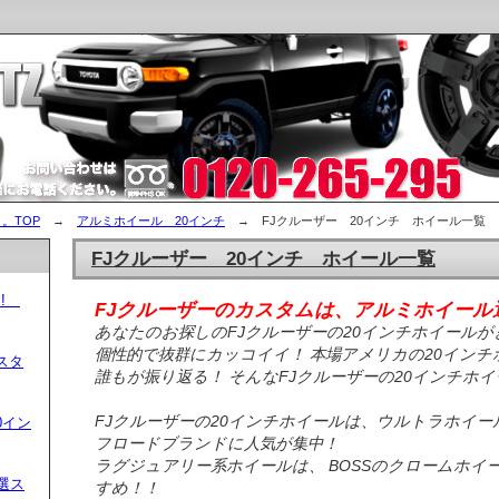
。TOP
→
アルミホイール 20インチ
→ FJクルーザー 20インチ ホイール一覧
FJクルーザー 20インチ ホイール一覧
す!
FJクルーザーのカスタムは、アルミホイール選
あなたのお探しのFJクルーザーの20インチホイール
個性的で抜群にカッコイイ！ 本場アメリカの20インチ
スタ
誰もが振り返る！ そんなFJクルーザーの20インチホ
FJクルーザーの20インチホイールは、ウルトラホイール
0イン
フロードブランドに人気が集中！
ラグジュアリー系ホイールは、 BOSSのクロームホ
厳選ス
すめ！！