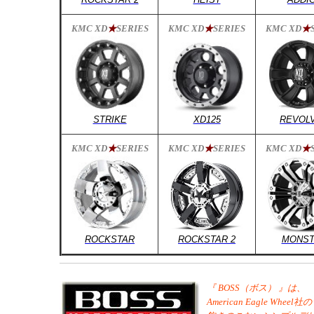
KMC XD
★
SERIES
KMC XD
★
SERIES
KMC XD
★
STRIKE
XD125
REVOL
KMC XD
★
SERIES
KMC XD
★
SERIES
KMC XD
★
ROCKSTAR
ROCKSTAR 2
MONST
『 BOSS（ボス） 』は、
American Eagle W