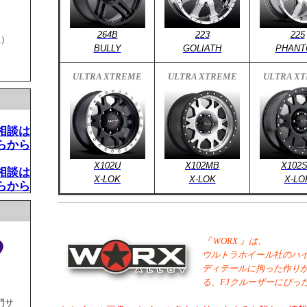
264B
223
225
1）
BULLY
GOLIATH
PHANT
ULTRA XTREME
ULTRA XTREME
ULTRA X
相談は
らから
X102U
X102MB
X102
相談は
X-LOK
X-LOK
X-LO
らから
『 WORX 』は、
ウルトラホイール社のハイ
ディテールに拘った作りか
る、FJクルーザーにぴっ
門サ