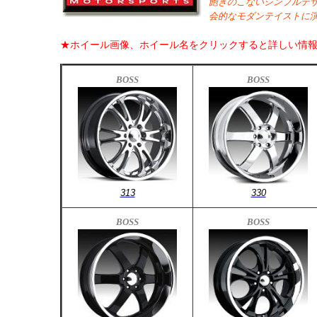
飽きのこないシンプルデザ
会的なモダンテイストに
★ホイール画像、ホイール名をクリックすると詳しい情
BOSS
BOSS
313
330
BOSS
BOSS