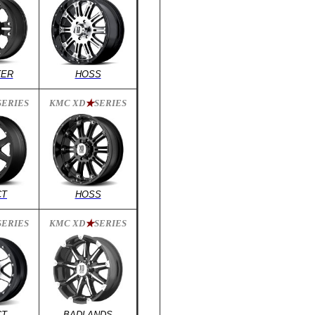
ER
HOSS
SERIES
KMC XD
★
SERIES
CT
HOSS
SERIES
KMC XD
★
SERIES
CT
BADLANDS