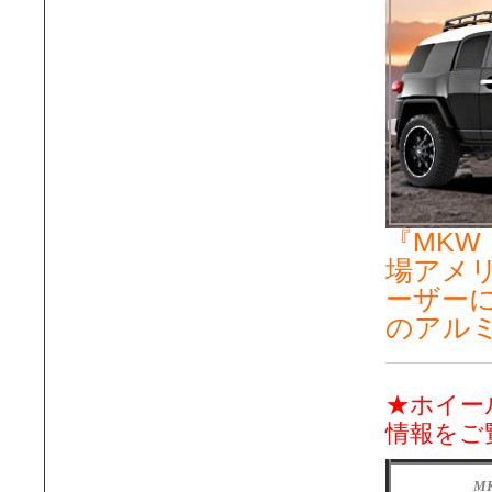
『MKW
場アメリ
ーザー
のアル
★ホイー
情報をご
M