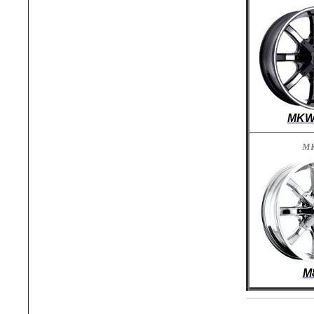
MKW
M
M