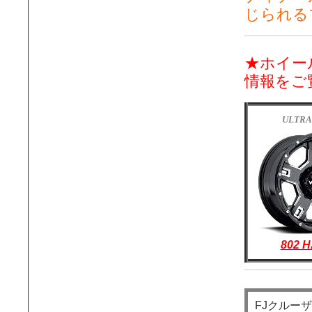
じられる
★ホイー
情報をご
ULTRA
802 
FJクルー