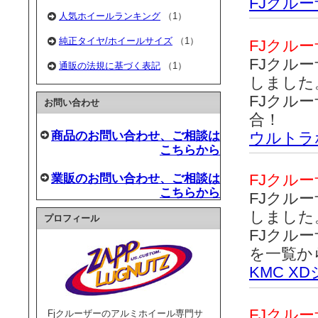
FJクル
人気ホイールランキング
（1）
純正タイヤ/ホイールサイズ
（1）
FJクル
FJクル
通販の法規に基づく表記
（1）
しました
FJクル
お問い合わせ
合！
商品のお問い合わせ、ご相談は
ウルトラ
こちらから
業販のお問い合わせ、ご相談は
FJクル
こちらから
FJクル
しました
プロフィール
FJクル
を一覧か
KMC 
FJクル
Fjクルーザーのアルミホイール専門サ