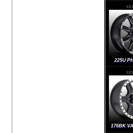
UL
225U P
UL
176BK V