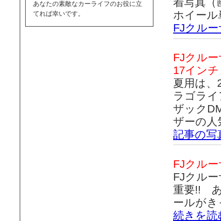
着写真（
あなたの素敵なカーライフのお役に立
ホイール
てれば幸いです。
FJクル
FJクル
17イン
夏用は、2
ラゴライ
ザックD
ザーの人
記事の写
FJクル
FJクル
重要!!
ールがき
続きを読