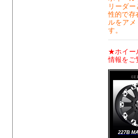
リーダー
性的で存
ルをアメ
す。
★ホイー
情報をご
UL
227B M