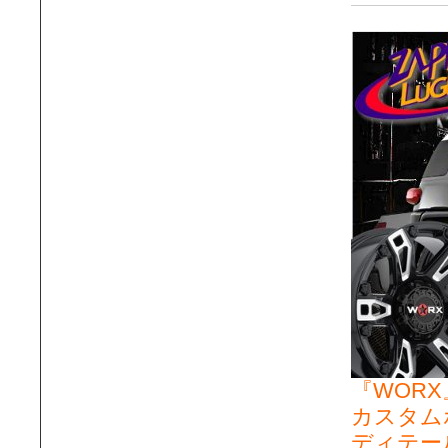
『WOR
カスタム
ディテー