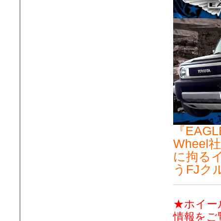
『EAGL
Wheel
に拘る
うFJク
★ホイー
情報をご