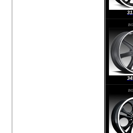
31
BO
34
BO