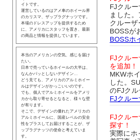
イトです。
FJクル
運営しているのはアメ車のホイール界
ました。
のカリスマ、ザップラグナッツです。
クルーザ
本場のドレスアップを提供するため
に、アメリカにスタッフを置き、最新
BOSS
の商品と情報を提供しています。
BOSS
本当のアメリカンの空気、感じを届け
FJクル
たい。
を追加！
日本で売っているホイールの大半は、
MKWホ
なんかパッとしないデザイン…
どう見ても、アメリカのアルミホイー
した。S
ルはデザインがかっこいいのです。
のFJク
でも、個人でアルミホイールをアメリ
FJクル
カから取り寄せるとなると、様々な壁
が有ります。
そこで、デザインの優れたアメリカの
FJクル
アルミホイールに、国産レベルの安全
性をプラスしてお届けすることが、ザ
探す！
ップラグナッツの使命と考えていま
実際にホ
す。