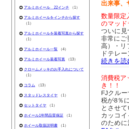
出来事、
アルミホイール 22インチ
（1）
数量限定
アルミホイールをインチから探す
のマッド
（1）
ついに見
アルミホイールを装着写真から探す
非常にご
（1）
高）・リ
アルミホイール一覧
（4）
ドテレー
アルミホイール装着写真
（13）
続きを読
クロームメッキのお手入れについて
（1）
消費税ア
き！！
コラム
（13）
FJクル
スタッドレスタイヤ
（1）
税が8％
セットタイヤ
（1）
とさせて
カッコイ
ホイール1年間品質保証
（1）
のために
ホイール取扱説明書
（1）