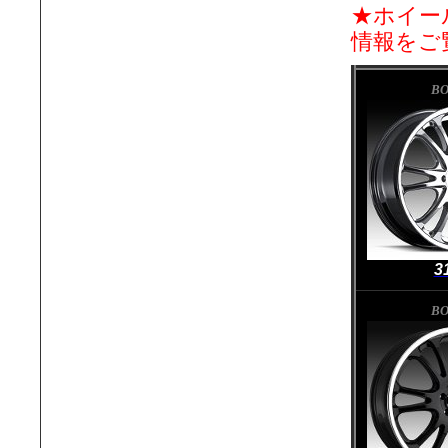
★ホイー
情報をご
BO
3
BO