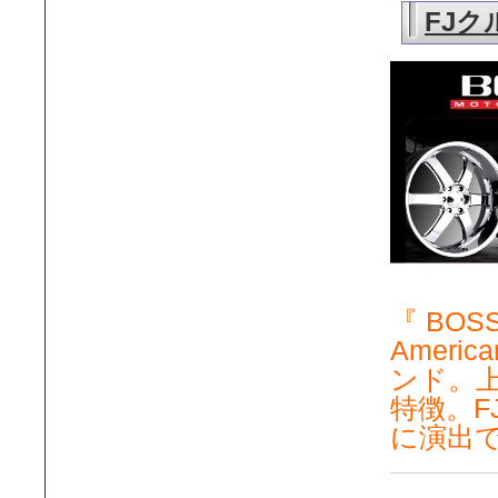
FJク
『 BO
Ameri
ンド。
特徴。
に演出