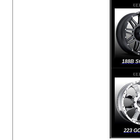
UL
188B S
UL
223 G