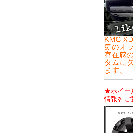
KMC 
気のオ
存在感
タムに
ます。
★ホイー
情報をご
KMC XD